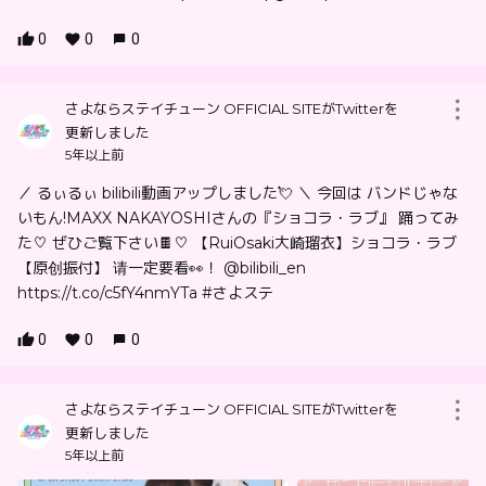
0
0
0
さよならステイチューン OFFICIAL SITEがTwitterを
更新しました
5年以上前
／ るぃるぃ bilibili動画アップしました💘 ＼ 今回は バンドじゃな
いもん!MAXX NAKAYOSHIさんの『ショコラ・ラブ』 踊ってみ
た♡ ぜひご覧下さい🍫♡ 【RuiOsaki大崎瑠衣】ショコラ・ラブ
【原创振付】 请一定要看👀！ @bilibili_en
https://t.co/c5fY4nmYTa #さよステ
0
0
0
さよならステイチューン OFFICIAL SITEがTwitterを
更新しました
5年以上前