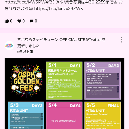
https://t.co/ivW3PW4f8J みゆ/集合写真は4/30 23:59まで⚠️ お
忘れなきよう😌 https://t.co/IxnzxX9ZW5
0
0
0
さよならステイチューン OFFICIAL SITEがTwitterを
更新しました
5年以上前