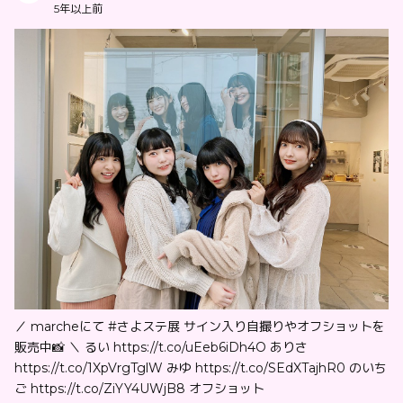
5年以上前
／ marcheにて #さよステ展 サイン入り自撮りやオフショットを
販売中📸 ＼ るい https://t.co/uEeb6iDh4O ありさ
https://t.co/1XpVrgTglW みゆ https://t.co/SEdXTajhR0 のいち
ご https://t.co/ZiYY4UWjB8 オフショット