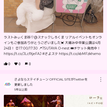
ラストみぃくま🧸♡@スナックしろくま リアルイベントもオンラ
インもご参加ありがとうございました💓 大場みゆ卒業公演は4月
24日！ ⏰17:00/17:30 📍TSUTAYA O-nest 🎟チケット発売中！
https://t.co/JLcfXjeFAJ #さよステ https://t.co/xbMFzkhxmo
0
0
0
さよならステイチューン OFFICIAL SITEがTwitterを
更新しました
5年以上前