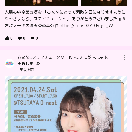
大場みゆ卒業公演🌸 「みんなにとって素敵な日になりますように
♡〜さよなら、ステイチューン〜」 ありがとうございました🎀 #
さよステ #大場みゆ卒業公演 https://t.co/DXY9JvgGgW
0
0
0
さよならステイチューン OFFICIAL SITEがTwitterを
更新しました
5年以上前