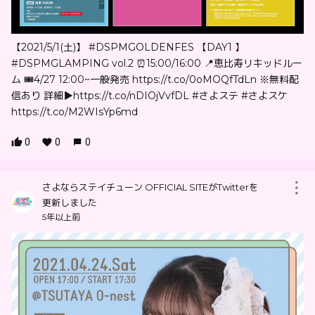
【2021/5/1(土)】 #DSPMGOLDENFES 【DAY1 】
#DSPMGLAMPING vol.2 ⏰15:00/16:00 📍恵比寿リキッドルー
ム 🎟4/27 12:00~一般発売 https://t.co/0oMOQfTdLn ※無料配
信あり 詳細▶︎https://t.co/nDIOjVvfDL #さよステ #さよスケ
https://t.co/M2WIsYp6md
0
0
0
さよならステイチューン OFFICIAL SITEがTwitterを
更新しました
5年以上前