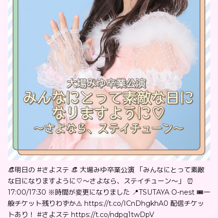
👒明日の #さよステ 👒 大場みゆ卒業公演 「みんなにとって素敵
な日になりますように♡〜さよなら、ステイチューン〜」 ⏰
17:00/17:30 ※時間が変更になりました 📍TSUTAYA O-nest 🎟一
般チケット残りわずか⚠️ https://t.co/ICnDhgkhA0 配信チケッ
トあり！ #さよステ https://t.co/ndpg1twDpV