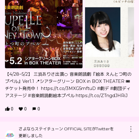
【4/28~5/2】 三浜ありさ出演🍊 音楽朗読劇『絵本 えんとつ町の
プペル』Ver1.1 📍シアターグリーン BOX in BOX THEATER 🎟
チケット発売中！ https://t.co/3MXG5mftuD #劇デ #劇団ディ
アステージ #音楽朗読劇絵本プペル https://t.co/ZTngdJHRiJ
0
0
0
さよならステイチューン OFFICIAL SITEがTwitterを
更新しました