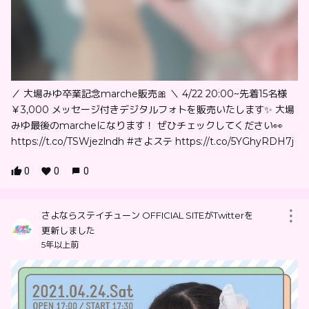
／ 大場みゆ卒業記念marche販売🎀 ＼ 4/22 20:00~先着15名様
￥3,000 メッセージ付きデジタルフォトを販売いたします✨ 大場
みゆ最後のmarcheになります！ ぜひチェックしてください👀
https://t.co/TSWjezlndh #さよステ https://t.co/5YGhyRDH7j
0
0
0
さよならステイチューン OFFICIAL SITEがTwitterを
更新しました
5年以上前