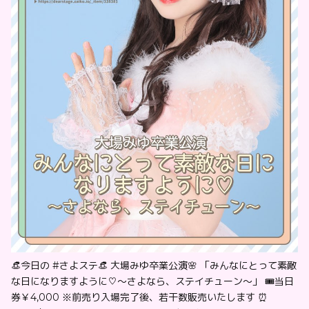
👒今日の #さよステ👒 大場みゆ卒業公演🌸 「みんなにとって素敵
な日になりますように♡〜さよなら、ステイチューン〜」 🎟当日
券￥4,000 ※前売り入場完了後、若干数販売いたします ⏰