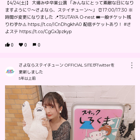
【4/24(土)】 大場みゆ卒業公演 「みんなにとって素敵な日になり
ますように♡〜さよなら、ステイチューン〜」 ⏰17:00/17:30 ※
時間が変更になりました 📍TSUTAYA O-nest 🎟一般チケット残
りわずか⚠️ https://t.co/ICnDhgkhA0 配信チケットあり！ #さ
よステ https://t.co/CgGxJpzkyp
0
0
0
さよならステイチューン OFFICIAL SITEがTwitterを
更新しました
5年以上前