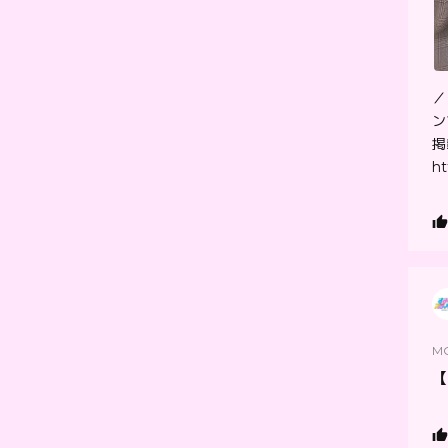
／
ン
掲
ht
M
【