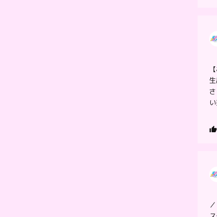
【
生
さ
い
／
ス