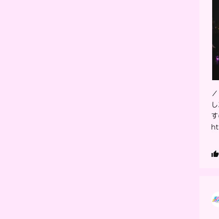
／
し
す
ht