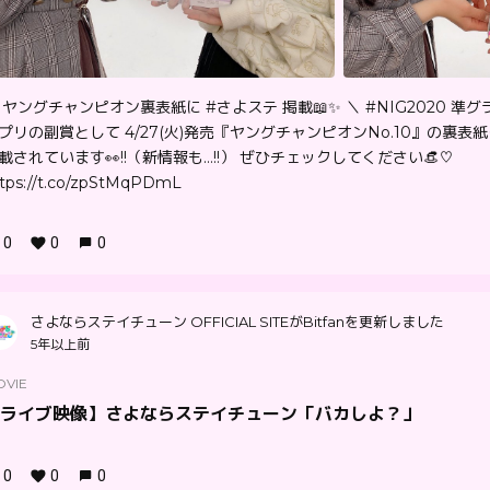
 ヤングチャンピオン裏表紙に #さよステ 掲載📖✨ ＼ #NIG2020 準グ
プリの副賞として 4/27(火)発売『ヤングチャンピオンNo.10』の裏表
載されています👀!!（新情報も…!!） ぜひチェックしてください👒♡
tps://t.co/zpStMqPDmL
0
0
0
さよならステイチューン OFFICIAL SITEがBitfanを更新しました
5年以上前
OVIE
ライブ映像】さよならステイチューン「バカしよ？」
0
0
0