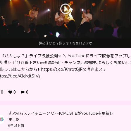
 『バカしよ？』ライブ映像公開✨ ＼ YouTubeにライブ映像をアップ
た🎥✨ ぜひご覧下さい👀!! 高評価・チャンネル登録もよろしくお願いし
👍 フルはこちらから⬇️ https://t.co/Knrpt8jFrc #さよステ
tps://t.co/A1drdtSIVs
0
0
0
さよならステイチューン OFFICIAL SITEがYouTubeを更新し
ました
5年以上前