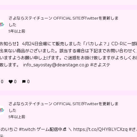
さよならステイチューン OFFICIAL SITEがTwitterを更新しま
した
5年以上前
お知らせ】 4月24日会場にて販売しました「バカしよ？」CD-Rに一部
出来ない商品がございました。該当する場合は下記までお問い合わせく
いますようお願い申し上げます。ご迷惑をお掛け致しますがよろしくお
致します。 info_sayostay@dearstage.co.jp #さよステ
0
0
0
さよならステイチューン OFFICIAL SITEがTwitterを更新しま
した
5年以上前
 のいちご #twitch ゲーム配信中👒 ＼ https://t.co/QHY8LYCXzq #
テ