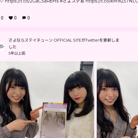
♡ https://t.co/2GaCSaRbHs #さよステ👒 https://t.co/kM9l237NL
0
0
0
さよならステイチューン OFFICIAL SITEがTwitterを更新しま
した
5年以上前