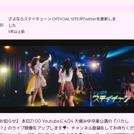
さよならステイチューン OFFICIAL SITEがTwitterを更新しま
した
5年以上前
お知らせ】 本日21:00 Youtubeに4/24 大場みゆ卒業公演の『バカし
？』のライブ映像をアップします🎥✨ チャンネル登録をしてお待ちく