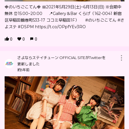
🍓のいちごこてん🍓 📅2021年5月29日(土)~6月13日(日) ※会期中
無休 ⏰15:00~20:00 📍Gallery＆Bar くらげ（162-0041 新宿
区早稲田鶴巻町533-17 ココミ早稲田1F） #のいちごこてん #さ
よステ #DSPM https://t.co/OPpfYEv3RO
0
0
0
さよならステイチューン OFFICIAL SITEがTwitterを
更新しました
約5年前