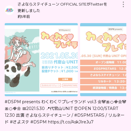
さよならステイチューン OFFICIAL SITEがTwitterを
更新しました
約5年前
#DSPM presents わくわく♡プレイランド vol.3 🌼🐼🎀🍊🍓🌼🐼
🎀🍊🍓🌼 📅2021.5.30 📍代官山UNIT ⏰OPEN 12:00/START
12:30 出演 さよならステイチューン / #DSPMSTARS / リルネー
ド #さよステ #DSPM https://t.co/AskJIreJu7