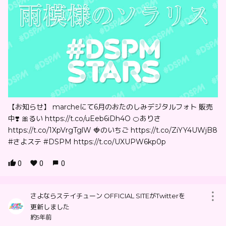
【お知らせ】 marcheにて6月のおたのしみデジタルフォト 販売
中❣️ 🎀るい https://t.co/uEeb6iDh4O 🍊ありさ
https://t.co/1XpVrgTglW 🍓のいちご https://t.co/ZiYY4UWjB8
#さよステ #DSPM https://t.co/UXUPW6kp0p
0
0
0
さよならステイチューン OFFICIAL SITEがTwitterを
更新しました
約5年前