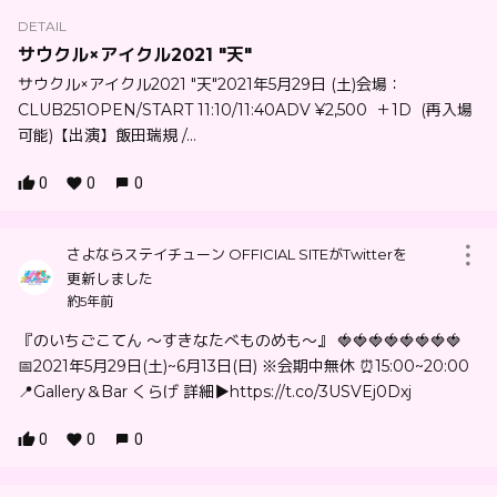
DETAIL
サウクル×アイクル2021 "天"
サウクル×アイクル2021 "天"2021年5月29日 (土)会場：
CLUB251OPEN/START 11:10/11:40ADV ¥2,500 ＋1D (再入場
可能)【出演】飯田瑞規 /...
0
0
0
さよならステイチューン OFFICIAL SITEがTwitterを
更新しました
約5年前
『のいちごこてん 〜すきなたべものめも〜』 🍓🍓🍓🍓🍓🍓🍓🍓
📅2021年5月29日(土)~6月13日(日) ※会期中無休 ⏰15:00~20:00
📍Gallery＆Bar くらげ 詳細▶︎https://t.co/3USVEj0Dxj
0
0
0