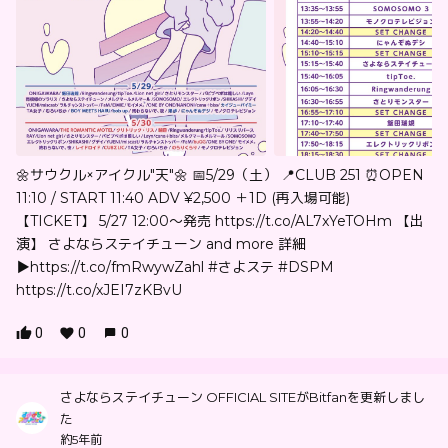
🌼サウクル×アイクル"天"🌼 📅5/29（土） 📍CLUB 251 ⏰OPEN
11:10 / START 11:40 ADV ¥2,500 ＋1D (再入場可能)
【TICKET】 5/27 12:00〜発売 https://t.co/AL7xYeTOHm 【出
演】 さよならステイチューン and more 詳細
▶︎https://t.co/fmRwywZahl #さよステ #DSPM
https://t.co/xJEI7zKBvU
0
0
0
さよならステイチューン OFFICIAL SITEがBitfanを更新しまし
た
約5年前