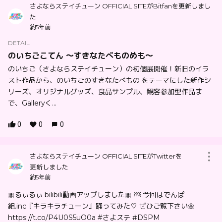
さよならステイチューン OFFICIAL SITEがBitfanを更新しまし
た
約5年前
DETAIL
のいちごこてん 〜すきなたべものめも〜
のいちご（さよならステイチューン）の初個展開催！新旧のイラ
スト作品から、のいちごのすきなたべもの をテーマにした新作シ
リーズ、オリジナルグッズ、食品サンプル、観客参加型作品ま
で、Galleryく...
0
0
0
さよならステイチューン OFFICIAL SITEがTwitterを
更新しました
約5年前
🎀るぃるぃ bilibili動画アップしました🎀 ￼ 今回はでんぱ
組.inc『キラキラチューン』踊ってみた♡ ぜひご覧下さい🌼
https://t.co/P4U0S5uO0a #さよステ #DSPM