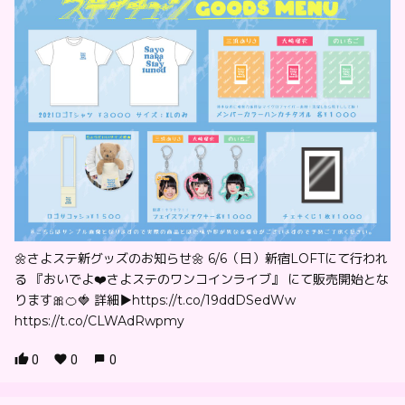
🌼さよステ新グッズのお知らせ🌼 6/6（日）新宿LOFTにて行われ
る 『おいでよ❤️さよステのワンコインライブ』 にて販売開始とな
ります🎀🍊🍓 詳細▶︎https://t.co/19ddDSedWw
https://t.co/CLWAdRwpmy
0
0
0