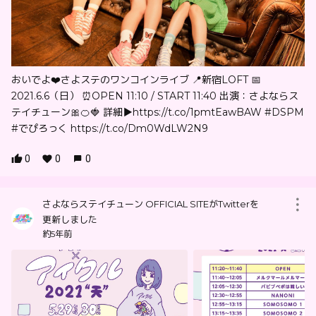
おいでよ❤️さよステのワンコインライブ 📍新宿LOFT 📅
2021.6.6（日） ⏰OPEN 11:10 / START 11:40 出演：さよならス
テイチューン🎀🍊🍓 詳細▶︎https://t.co/1pmtEawBAW #DSPM
#でぴろっく https://t.co/Dm0WdLW2N9
0
0
0
さよならステイチューン OFFICIAL SITEがTwitterを
更新しました
約5年前