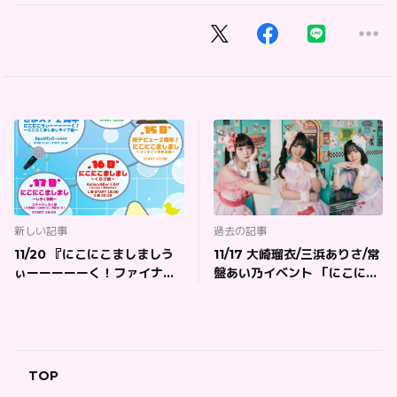
新しい記事
過去の記事
11/20 『にこにこましましう
11/17 大崎瑠衣/三浜ありさ/常
ぃーーーーーく！ファイナル
盤あい乃イベント 「にこにこ
特典会＠銭湯』
ましまし しろくま編」
TOP