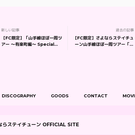
新しい記事
過去の記事
【FC限定】「山手線ほぼ一周ツ
【FC限定】さよならステイチュ
アー 〜有楽町編〜 Special
ーン山手線ほぼ一周ツアー「萌
Unit Live♡」※SPチケット
え萌えきゅん♡キラステビルデ
（延長）
ィング！」※SPチケット
DISCOGRAPHY
GOODS
CONTACT
MOVI
らステイチューン OFFICIAL SITE