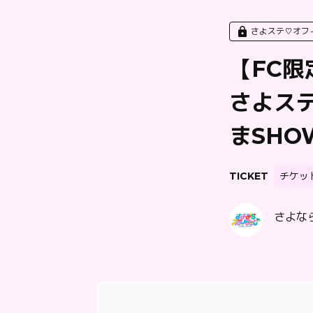
さよステ♡オフ
【FC限
さよス
まSHO
TICKET
チケッ
さよなら