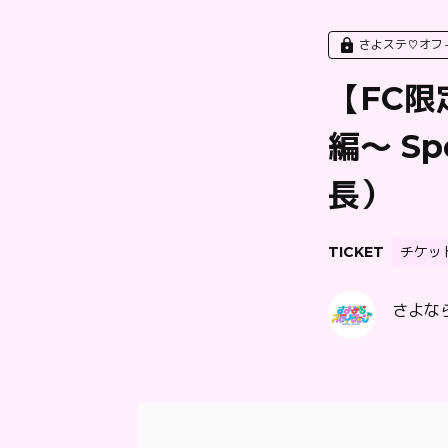
さよステ♡オフ
【FC
編〜 Sp
長）
TICKET
チケッ
さよなら