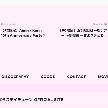
新しい記事
過去の記事
【FC限定】Aimiya Karin
【FC限定】山手線ほぼ一周ツア
10th Anniversary Party♡!!!
ー 〜新宿編 〜さよステとわち
「SPチケット」ページ
ゃわちゃ！歌って踊って笑わせ
まSHOW！※SPチケットペー
ジ
DISCOGRAPHY
GOODS
CONTACT
MOVI
らステイチューン OFFICIAL SITE