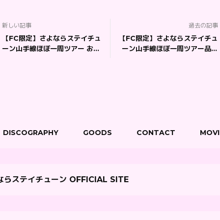
新しい記事
過去の記事
【FC限定】さよならステイチュ
【FC限定】さよならステイチュ
ーン山手線ほぼ一周ツアー おさ
ーン山手線ほぼ一周ツアー品川
よちゃんと汐りんの 「恋するア
駅編 ※SPチケットページ
ニはわ♡ふぇす」
DISCOGRAPHY
GOODS
CONTACT
MOVI
らステイチューン OFFICIAL SITE