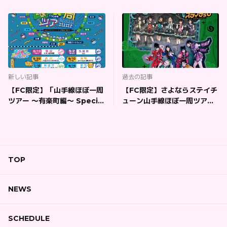
新しい記事
過去の記事
【FC限定】「山手線ほぼ一周
【FC限定】さよならステイチ
ツアー 〜有楽町編〜 Special
ューン山手線ほぼ一周ツアー
Unit Live♡」※SPチケット
「さよめるモ！」※SPチケッ
ト販売ページ
TOP
NEWS
SCHEDULE