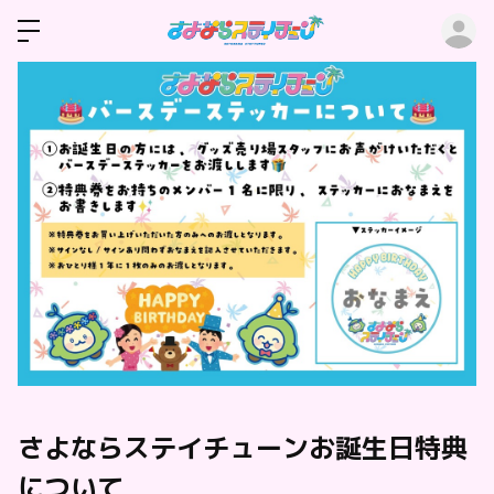
ロ
さよならステイチューンお誕生日特典
について