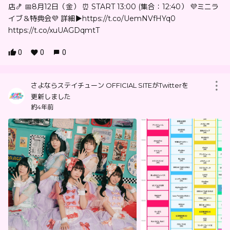
店🍤 📅8月12日（金） ⏰ START 13:00 (集合：12:40） 💜ミニラ
イブ＆特典会💜 詳細▶︎https://t.co/UemNVfHYq0
https://t.co/xuUAGDqmtT
0
0
0
さよならステイチューン OFFICIAL SITEがTwitterを
更新しました
約4年前