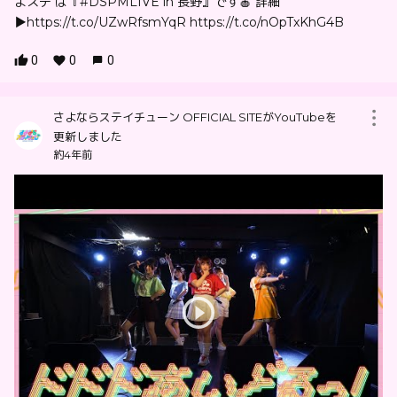
よステ は『#DSPMLIVE in 長野』です🍎 詳細
▶︎https://t.co/UZwRfsmYqR https://t.co/nOpTxKhG4B
0
0
0
さよならステイチューン OFFICIAL SITEがYouTubeを
更新しました
約4年前