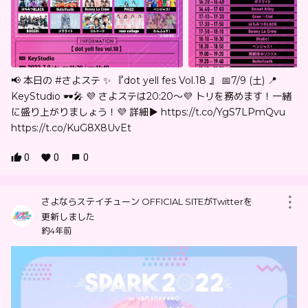
📢 本日の #さよステ ✨ 『dot yell fes Vol.18 』 📅7/9 (土) 📍
KeyStudio 🕶🎤 💜 さよステは20:20〜💜 トリを務めます！一緒
に盛り上がりましょう！💜 詳細▶︎ https://t.co/YgS7LPmQvu
https://t.co/KuG8X8UvEt
0
0
0
さよならステイチューン OFFICIAL SITEがTwitterを
更新しました
約4年前