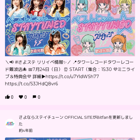
＼📢 #さよステ リリイベ情報✨／ 📍タワーレコードタワーレコー
ド難波店🐙 📅7月24日（日） ⏰ START（集合：15:30 💜ミニライ
ブ＆特典会💜 詳細▶︎https://t.co/u7YldWSh77
https://t.co/S3JHdQ8vr6
0
0
0
さよならステイチューン OFFICIAL SITEがBitfanを更新しまし
た
約4年前