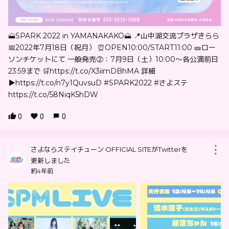
🗻SPARK 2022 in YAMANAKAKO🗻 📍山中湖交流プラザきらら
📅2022年7月18日（祝月） ⏰OPEN10:00/START11:00 🎫ロー
ソンチケットにて 一般発売②：7月9日（土）10:00〜各公演前日
23:59まで 🛒https://t.co/X3iimDBhMA 詳細
▶︎https://t.co/n7y1QuvsuD #SPARK2022 #さよステ
https://t.co/58NiqK5hDW
0
0
0
さよならステイチューン OFFICIAL SITEがTwitterを
更新しました
約4年前