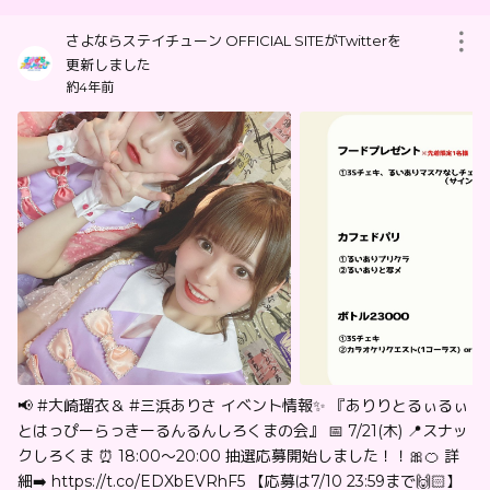
さよならステイチューン OFFICIAL SITEがTwitterを
更新しました
約4年前
📢 #大崎瑠衣＆ #三浜ありさ イベント情報✨ 『ありりとるぃるぃ
とはっぴーらっきーるんるんしろくまの会』 📅 7/21(木) 📍スナッ
クしろくま ⏰ 18:00〜20:00 抽選応募開始しました！！🎀🍊 詳
細➡️ https://t.co/EDXbEVRhF5 【応募は7/10 23:59まで🙌🏻】