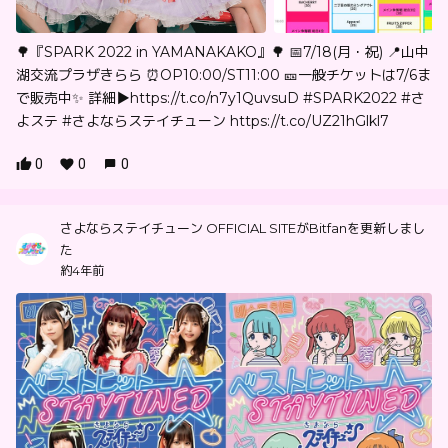
🌳『SPARK 2022 in YAMANAKAKO』🌳 📅7/18(月・祝) 📍山中
湖交流プラザきらら ⏰OP10:00/ST11:00 🎫一般チケットは7/6ま
で販売中✨ 詳細▶︎https://t.co/n7y1QuvsuD #SPARK2022 #さ
よステ #さよならステイチューン https://t.co/UZ21hGlkl7
0
0
0
さよならステイチューン OFFICIAL SITEがBitfanを更新しまし
た
約4年前