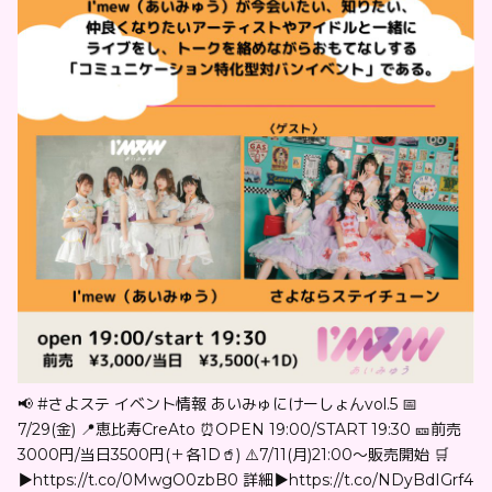
📢 #さよステ イベント情報 あいみゅにけーしょんvol.5 📅
7/29(金) 📍恵比寿CreAto ⏰OPEN 19:00/START 19:30 🎫前売
3000円/当日3500円(＋各1D🥤) ⚠️7/11(月)21:00〜販売開始 🛒
▶︎https://t.co/0MwgO0zbB0 詳細▶︎https://t.co/NDyBdIGrf4