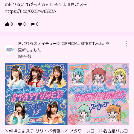
#ありるいはぴらきるんしろくま #さよステ
https://t.co/0XCYwt55OA
0
0
0
さよならステイチューン OFFICIAL SITEがTwitterを
更新しました
約4年前
＼📢 #さよステ リリイベ情報✨／ 📍タワーレコード名古屋パルコ