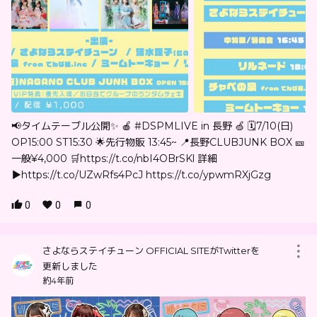
📢タイムテーブル公開✨ 🍎 #DSPMLIVE in 長野 🍏 🗓7/10(日)
OP15:00 ST15:30 🌟先行物販 13:45~ 📍長野CLUBJUNK BOX 🎫
一般¥4,000 🛒https://t.co/nbI4OBrSKl 詳細
▶︎https://t.co/UZwRfs4PcJ https://t.co/ypwmRXjGzg
0
0
0
さよならステイチューン OFFICIAL SITEがTwitterを
更新しました
約4年前