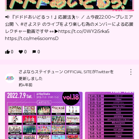
📢 『ドドドあいどるっ！』応援法🕺✨ ／ ⚠️今夜22:00〜プレミア
公開 ＼ #さよステ のライブをより楽しむ為のメンバーによる応援
レクチャー動画です💜 👀▶︎https://t.co/0WY2iSrka5
https://t.co/me6sciomsD
0
0
0
さよならステイチューン OFFICIAL SITEがTwitterを
更新しました
約4年前