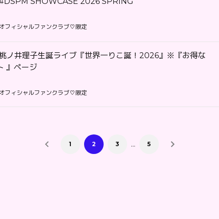
DSPM SHOWCASE 2026 SPRING
オフィシャルファンクラブ♡限定
】桃ノ井理子生誕ライブ『世界一りこ誕！2026』※『お得な
ト 』ページ
オフィシャルファンクラブ♡限定
…
1
2
3
5