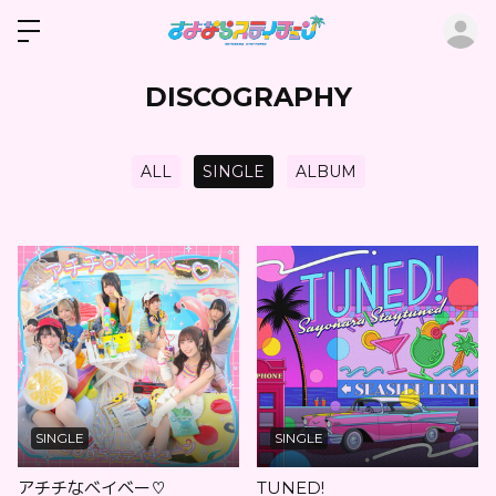
ロ
DISCOGRAPHY
ALL
SINGLE
ALBUM
SINGLE
SINGLE
アチチなベイベー♡
TUNED!