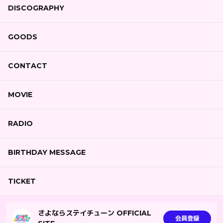
DISCOGRAPHY
GOODS
CONTACT
MOVIE
RADIO
BIRTHDAY MESSAGE
TICKET
さよならステイチューン OFFICIAL
会員登録