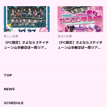
新しい記事
過去の記事
【FC限定】さよならステイチ
【FC限定】さよならステイチ
ューン山手線ほぼ一周ツアー
ューン山手線ほぼ一周ツアー
〜FINAL〜 @
おさよちゃんと汐りんの 「恋
LIQUIDROOM ※グッズ付き
するアニはわ♡ふぇす」
チケットページ
TOP
NEWS
SCHEDULE